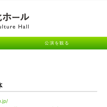
公演を観る
体
.jp/