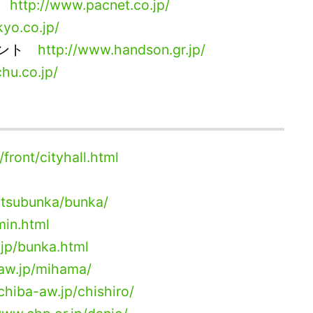
ー
http://www.pacnet.co.jp/
yo.co.jp/
メント
http://www.handson.gr.jp/
hu.co.jp/
/front/cityhall.html
katsubunka/bunka/
min.html
.jp/bunka.html
-aw.jp/mihama/
/chiba-aw.jp/chishiro/