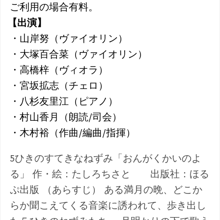
ご利用の場合有料。
【出演】
・山岸努（ヴァイオリン）
・大塚百合菜（ヴァイオリン）
・高橋梓（ヴィオラ）
・宮坂拡志（チェロ）
・八杉友里江（ピアノ）
・村山香月（朗読/司会）
・木村裕（作曲/編曲/指揮）
5ひきのすてきなねずみ「おんがくかいのよ
る」 作・絵：たしろちさと 出版社：ほる
ぷ出版 （あらすじ） ある満月の晩、どこか
らか聞こえてくる音楽に誘われて、歩き出し