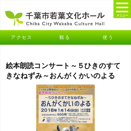
メニュー
アクセス
観る
使う
絵本朗読コンサート～５ひきのすて
きなねずみ～おんがくかいのよる