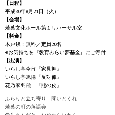
【日程】
平成30年8月21日（火）
【会場】
若葉文化ホール第１リハーサル室
【料金】
木戸銭：無料／定員20名
※お気持ちを『教育みらい夢基金』にご寄付
【出演】
いらし亭今宵『家見舞』
いらし亭旭陽『反対俥』
花乃家羽飛 『熊の皮』
ふらりと立ち寄り 聞いとくれ
若葉の町の落語会