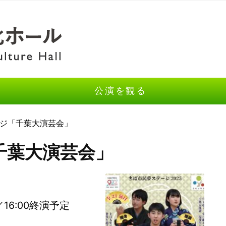
公演を観る
ージ「千葉大演芸会」
千葉大演芸会」
演／16:00終演予定