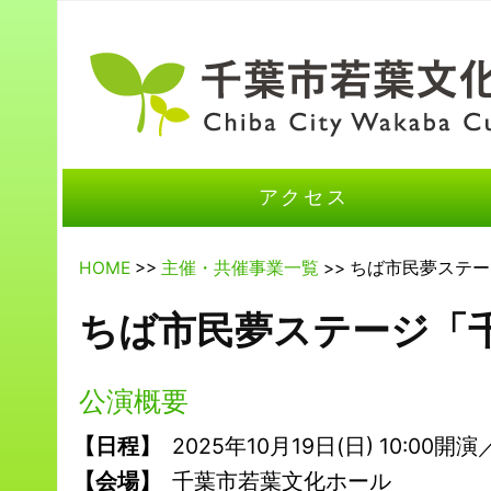
アクセス
HOME
>>
主催・共催事業一覧
>> ちば市民夢ステ
ちば市民夢ステージ「
公演概要
【日程】
2025年10月19日(日) 10:00開
【会場】
千葉市若葉文化ホール