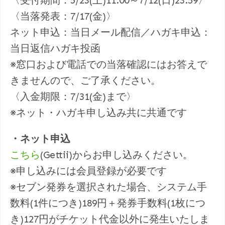
〈受付期間：5/23(土)11:00～7/12(日)23:59〉
〈当落発表：7/17(金)〉
ネット申込：当日メール配信／ハガキ申込：
当日返信ハガキ投函
※窓口および電話での当落確認にはお答えで
きませんので、ご了承ください。
〈入金期限：7/31(金)まで〉
※ネット・ハガキ申し込み共に共通です
・ネット申込
こちら
(Gettii)からお申し込みください。
※申し込みには会員登録が必要です
※セブン発券を選択された場合、システム手
数料(1件につき)189円＋発券手数料(1枚につ
き)127円がチケット代金以外に発生いたしま