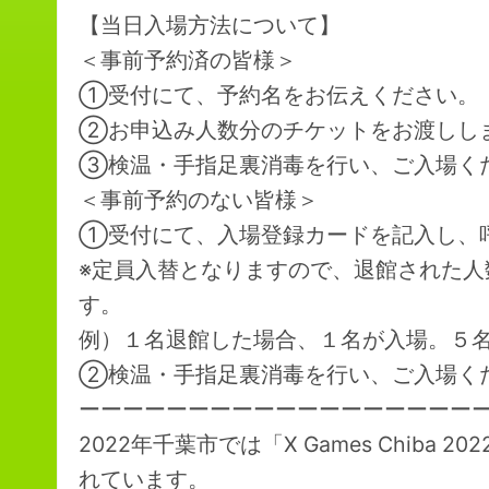
【当日入場方法について】
＜事前予約済の皆様＞
①受付にて、予約名をお伝えください。
②お申込み人数分のチケットをお渡しし
③検温・手指足裏消毒を行い、ご入場く
＜事前予約のない皆様＞
①受付にて、入場登録カードを記入し、
※定員入替となりますので、退館された
す。
例）１名退館した場合、１名が入場。５
②検温・手指足裏消毒を行い、ご入場く
ーーーーーーーーーーーーーーーーーー
2022年千葉市では「X Games Chib
れています。