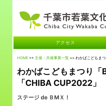
アクセス
HOME
>>
主催・共催事業一覧
>> わかばこどもまつり
わかばこどもまつり「B
「CHIBA CUP2022」
ステージ de ＢМＸ！