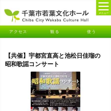
メニュー
アクセス
観る
使う
【共催】宇都宮直高と池松日佳瑠の
昭和歌謡コンサート