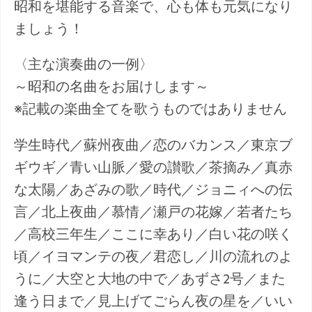
昭和を堪能する音楽で、心も体も元気になり
ましょう！
〈主な演奏曲の一例〉
～昭和の名曲をお届けします～
※記載の楽曲全てを歌うものではありません
学生時代／蘇州夜曲／恋のバカンス／東京ブ
ギウギ／青い山脈／愛の讃歌／茶摘み／真赤
な太陽／あざみの歌／時代／ジョニィへの伝
言／北上夜曲／慕情／瀬戸の花嫁／若者たち
／高校三年生／ここに幸あり／白い花の咲く
頃／イヨマンテの夜／君恋し／川の流れのよ
うに／大空と大地の中で／あずさ2号／また
逢う日まで／見上げてごらん夜の星を／いい