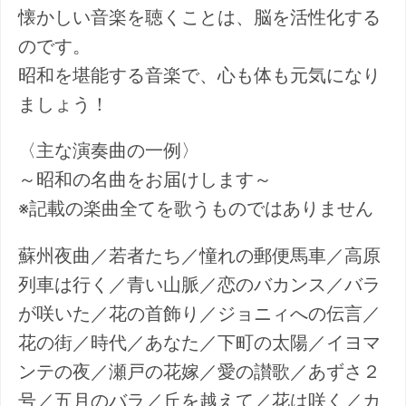
懐かしい音楽を聴くことは、脳を活性化する
のです。
昭和を堪能する音楽で、心も体も元気になり
ましょう！
〈主な演奏曲の一例〉
～昭和の名曲をお届けします～
※記載の楽曲全てを歌うものではありません
蘇州夜曲／若者たち／憧れの郵便馬車／高原
列車は行く／青い山脈／恋のバカンス／バラ
が咲いた／花の首飾り／ジョニィへの伝言／
花の街／時代／あなた／下町の太陽／イヨマ
ンテの夜／瀬戸の花嫁／愛の讃歌／あずさ２
号／五月のバラ／丘を越えて／花は咲く／カ