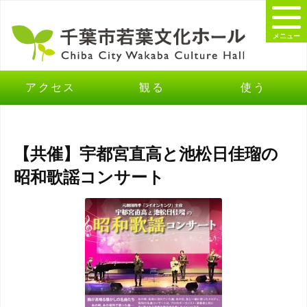
メニュー
アクセス
観る
使う
【共催】宇都宮直高と池松日佳瑠の
昭和歌謡コンサート