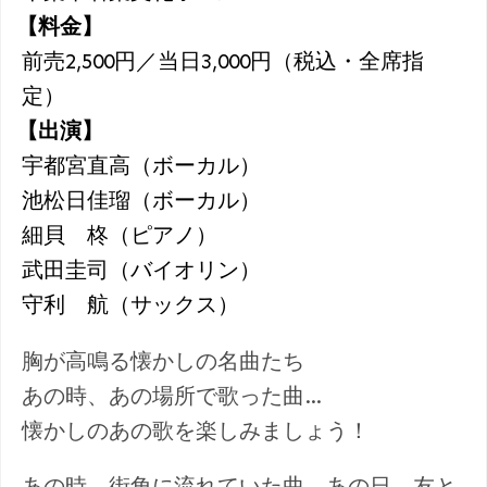
【料金】
前売2,500円／当日3,000円（税込・全席指
定）
【出演】
宇都宮直高（ボーカル）
池松日佳瑠（ボーカル）
細貝 柊（ピアノ）
武田圭司（バイオリン）
守利 航（サックス）
胸が高鳴る懐かしの名曲たち
あの時、あの場所で歌った曲…
懐かしのあの歌を楽しみましょう！
あの時、街角に流れていた曲。あの日、友と