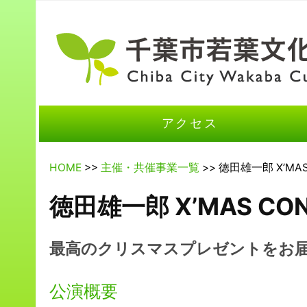
アクセス
HOME
>>
主催・共催事業一覧
>> 徳田雄一郎 X’MA
徳田雄一郎 X’MAS CO
最高のクリスマスプレゼントをお
公演概要