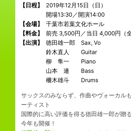
【日程】
2019年12月15日（日）
開場13:30／開演14:00
【会場】
千葉市若葉文化ホール
【料金】
前売 3,500円／当日 4,000
【出演】
徳田雄一郎 Sax, Vo
鈴木直人 Guitar
柳 隼一 Piano
山本 連 Bass
柵木雄斗 Drums
サックスのみならず、作曲やヴォーカル
ーティスト
国際的に高い評価を得る徳田雄一郎が贈
今年も開催！