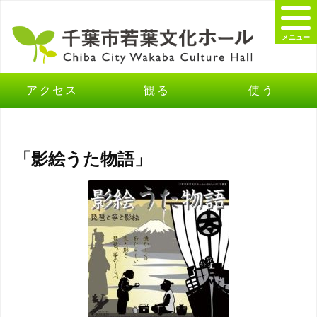
メニュー
アクセス
観る
使う
「影絵うた物語」