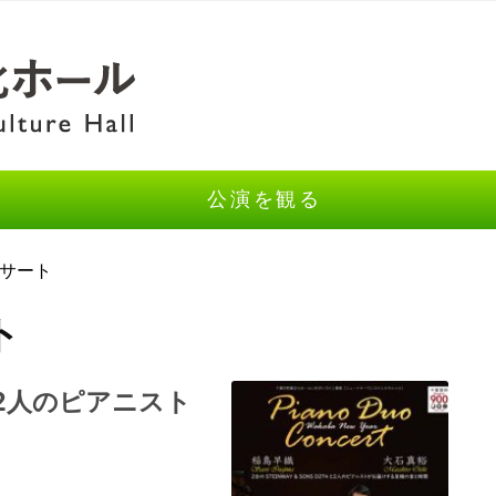
公演を観る
ンサート
ト
74と2人のピアニスト