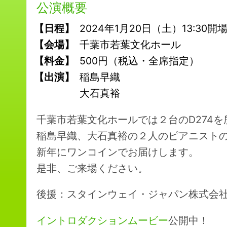
公演概要
【日程】
2024年1月20日（土）13:30開場
【会場】
千葉市若葉文化ホール
【料金】
500円（税込・全席指定）
【出演】
稲島早織
大石真裕
千葉市若葉文化ホールでは２台のD274
稲島早織、大石真裕の２人のピアニストの
新年にワンコインでお届けします。
是非、ご来場ください。
後援：スタインウェイ・ジャパン株式会
イントロダクションムービー
公開中！