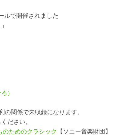
ホールで開催されました
く」
）
）
ひろ）
利の関係で未収録になります。
みください。
ものためのクラシック
【ソニー音楽財団】