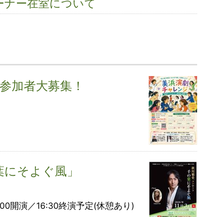
ーナー在室について
6参加者大募集！
葉にそよぐ風」
4:00開演／16:30終演予定(休憩あり)