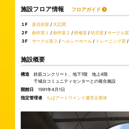
施設フロア情報
フロアガイド
１F
多目的室
/
大広間
２F
創作室１
/
創作室２
/
研修室
/
幼児室
/
サークル室
３F
サークル室２
/
ヘルシーホール
/
トレーニング室
施設概要
構造
鉄筋コンクリート、地下1階 地上4階
千城台コミュニティセンターとの複合施設
開館日
1991年4月1日
指定管理者
ちばアートウインド運営企業体