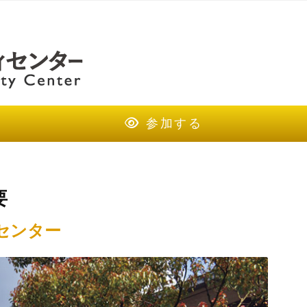
参加する
要
センター