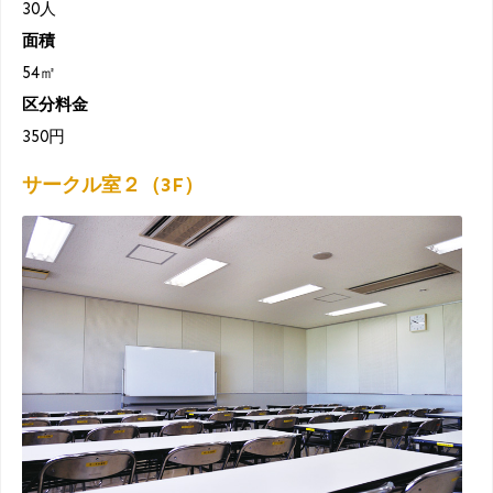
30人
面積
54㎡
区分料金
350円
サークル室２（3F）