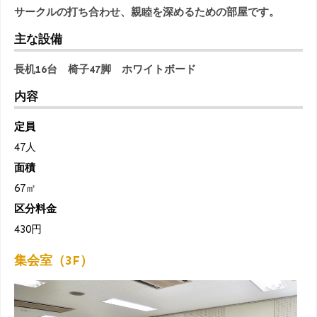
サークルの打ち合わせ、親睦を深めるための部屋です。
主な設備
長机16台 椅子47脚 ホワイトボード
内容
定員
47人
面積
67㎡
区分料金
430円
集会室（3F）