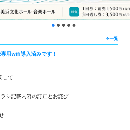
→一覧
用wifi導入済みです！
関して
チラシ記載内容の訂正とお詫び
せ