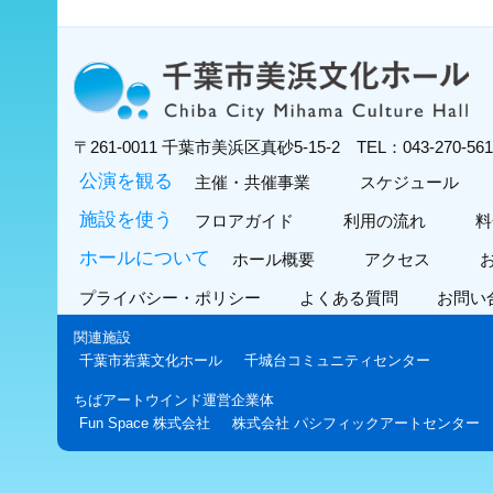
〒261-0011
千葉市美浜区真砂5-15-2
TEL：043-270-5
公演を観る
主催・共催事業
スケジュール
施設を使う
フロアガイド
利用の流れ
料
ホールについて
ホール概要
アクセス
プライバシー・ポリシー
よくある質問
お問い
関連施設
千葉市若葉文化ホール
千城台コミュニティセンター
ちばアートウインド運営企業体
Fun Space 株式会社
株式会社 パシフィックアートセンター