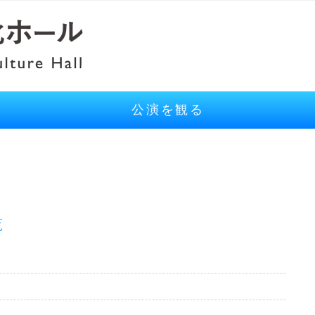
公演を観る
覧