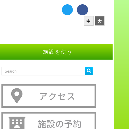
中
大
施設を使う