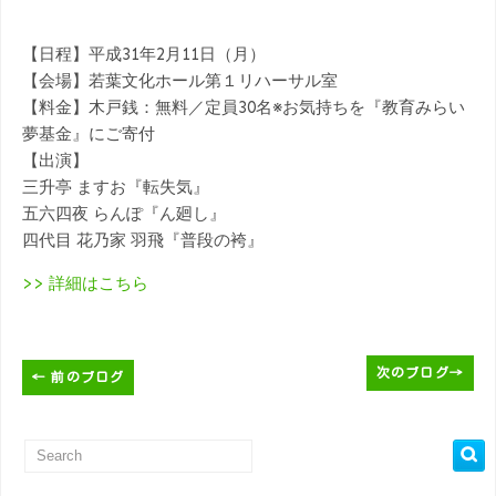
【日程】平成31年2月11日（月）
【会場】若葉文化ホール第１リハーサル室
【料金】木戸銭：無料／定員30名※お気持ちを『教育みらい
夢基金』にご寄付
【出演】
三升亭 ますお『転失気』
五六四夜 らんぽ『ん廻し』
四代目 花乃家 羽飛『普段の袴』
>> 詳細はこちら
次のブログ
→
←
前のブログ