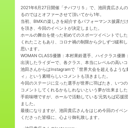
2021年6月27日開催「チバフリ５」で、池田貴広さ
るのではとオファーさせて頂いてから1年。
当初、BMXの楽しさを紹介するパフォーマンス披露だ
を頂き、今回のイベントが決定しました。
ホールの舞台を使った初めてのスポーツイベントでした
くれたこともあり、コロナ禍の制限から少しずづ緩和し
思います。
WOMAN CLASS優勝：本村果鈴選手、ハイクラス
出演したライダーで、各クラス、本当にレベルの高いコ
池田さんからはInstagramで「世界大会を超えるよ
ィ」という素晴らしいコメントも頂きました。
今回のステージに立った選手が世界に羽ばたき、いつの
コメントしてくれるかもしれないという夢が出来ました
手前味噌ですが、ホールで活動している‘元気ちば応援
ました。
最後になりますが、池田貴広さんをはじめ今回のイベン
くださった皆様に、心より御礼致します。