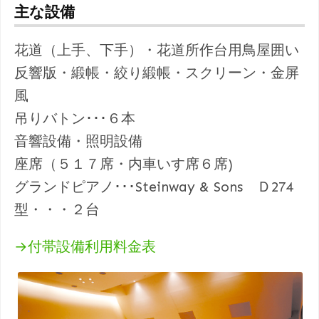
主な設備
花道（上手、下手）・花道所作台用鳥屋囲い
反響版・緞帳・絞り緞帳・スクリーン・金屏
風
吊りバトン･･･６本
音響設備・照明設備
座席（５１７席・内車いす席６席)
グランドピアノ･･･Steinway & Sons Ｄ274
型・・・２台
→付帯設備利用料金表