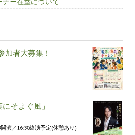
ーナー在室について
6参加者大募集！
葉にそよぐ風」
:00開演／16:30終演予定(休憩あり)