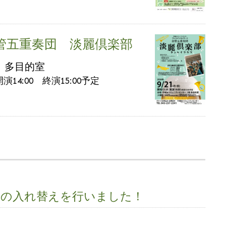
管五重奏団 淡麗倶楽部
 多目的室
演14:00 終演15:00予定
ムの入れ替えを行いました！