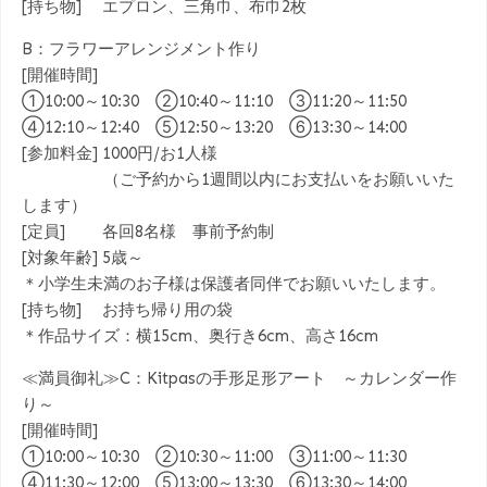
[持ち物] エプロン、三角巾、布巾2枚
B：フラワーアレンジメント作り
[開催時間]
①10:00～10:30 ②10:40～11:10 ③11:20～11:50
④12:10～12:40 ⑤12:50～13:20 ⑥13:30～14:00
[参加料金] 1000円/お1人様
（ご予約から1週間以内にお支払いをお願いいた
します）
[定員] 各回8名様 事前予約制
[対象年齢] 5歳～
＊小学生未満のお子様は保護者同伴でお願いいたします。
[持ち物] お持ち帰り用の袋
＊作品サイズ：横15cm、奥行き6cm、高さ16cm
≪満員御礼≫C：Kitpasの手形足形アート ～カレンダー作
り～
[開催時間]
①10:00～10:30 ②10:30～11:00 ③11:00～11:30
④11:30～12:00 ⑤13:00～13:30 ⑥13:30～14:00