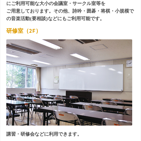
にご利用可能な大小の会議室・サークル室等を
イ
ご用意しております。その他、詩吟・囲碁・将棋・小規模で
ド
–
の音楽活動(要相談)などにもご利用可能です。
会
研修室（2F）
議・
セ
ミ
ナ
ー・
社
内
研
修
ほ
か
は
講習・研修会などに利用できます。