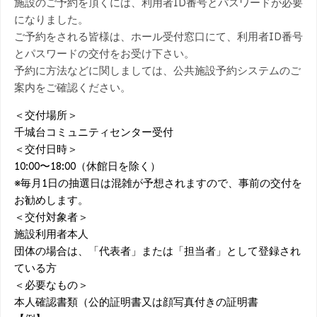
施設のご予約を頂くには、利用者ID番号とパスワードが必要
約
になりました。
–
ご予約をされる皆様は、ホール受付窓口にて、利用者ID番号
は
じ
とパスワードの交付をお受け下さい。
め
予約に方法などに関しましては、公共施設予約システムのご
て
案内をご確認ください。
の
方
＜交付場所＞
は
千城台コミュニティセンター受付
＜交付日時＞
10:00〜18:00（休館日を除く）
※毎月1日の抽選日は混雑が予想されますので、事前の交付を
お勧めします。
＜交付対象者＞
施設利用者本人
団体の場合は、「代表者」または「担当者」として登録され
ている方
＜必要なもの＞
本人確認書類（公的証明書又は顔写真付きの証明書