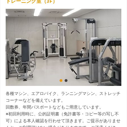
トレーニング室（3F）
そ
の
他
施
設
は
各種マシン、エアロバイク、ランニングマシン、ストレッチ
コーナーなどを備えています。
回数券、年間パスポートなどもご用意しています。
※初回利用時に、公的証明書（免許書等・コピー等の写し不
可）による本人確認を行わせて頂きます。ご提示がありませ