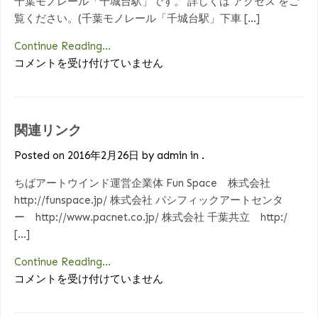
千葉モノレール「千城台駅」です。 詳しくは アクセス をご
覧ください。(千葉モノレール「千城台駅」下車 […]
Continue Reading...
よ
コメントを受け付けていません
く
あ
る
関連リンク
質
問
Posted on 2016年2月26日 by admin in .
は
ちばアートウインド運営企業体 Fun Space 株式会社
http://funspace.jp/ 株式会社 パシフィックアートセンタ
ー http://www.pacnet.co.jp/ 株式会社 千葉共立 http:/
[…]
Continue Reading...
関
コメントを受け付けていません
連
リ