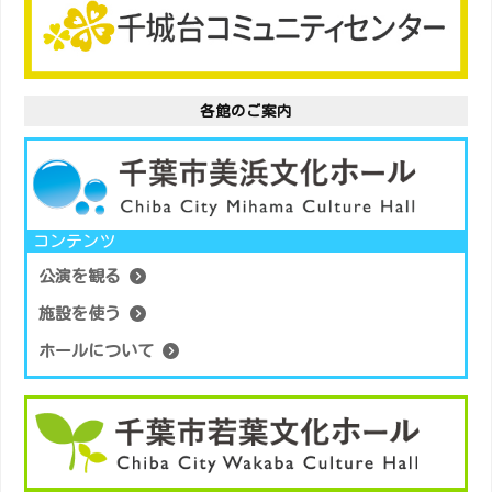
お
知
ら
せ
各館のご案内
（3/6
10:30
更
新）
は
コンテンツ
公演を観る
施設を使う
ホールについて