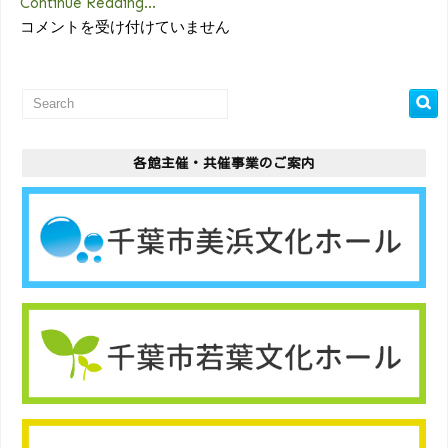
Continue Reading...
【重
コメントを受け付けていません
要】
ご
利
用
制
各館主催・共催事業のご案内
限
並
び
に
各
種
対
応
つ
い
て
の