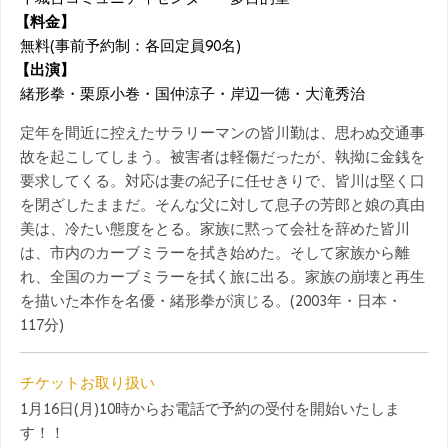
【料金】
無料(事前予約制：各回定員90名)
【出演】
緒形拳・栗原小巻・国仲涼子・岸辺一徳・大滝秀治
定年を間近に控えたサラリーマンの皆川勤は、思わぬ交通事
故を起こしてしまう。被害者は軽傷だったが、執拗に金銭を
要求してくる。対応は妻の紀子に任せきりで、皆川は堅く口
を閉ざしたままだ。そんな父に対して息子の芳郎と娘の真由
美は、冷たい態度をとる。家族に黙って会社を辞めた皆川
は、市内のカーブミラーを拭き始めた。そして家族から離
れ、全国のカーブミラーを拭く旅に出る。家族の崩壊と再生
を描いた本作を名優・緒形拳が演じる。(2003年・日本・
117分)
チケットお取り扱い
1月16日(月)10時からお電話で予約の受付を開始いたしま
す！！