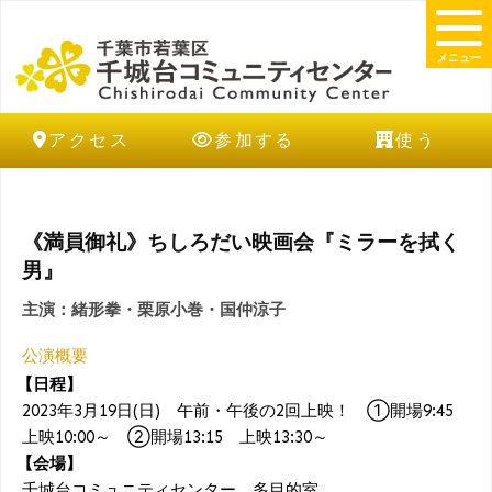
メニュー
アクセス
参加する
使う
《満員御礼》ちしろだい映画会『ミラーを拭く
男』
主演：緒形拳・栗原小巻・国仲涼子
公演概要
【日程】
2023年3月19日(日) 午前・午後の2回上映！ ①開場9:45
上映10:00～ ➁開場13:15 上映13:30～
【会場】
千城台コミュニティセンター 多目的室