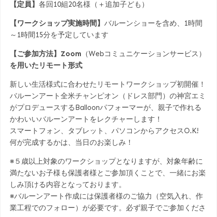
【定員】
各回10組20名様（＋追加子ども）
【ワークショップ実施時間】
バルーンショーを含め、1時間
～1時間15分を予定しています
【ご参加方法】Zoom
（Webコミュニケーションサービス）
を用いたリモート形式
新しい生活様式に合わせたリモートワークショップ初開催！
バルーンアート全米チャンピオン（ドレス部門）の神宮エミ
がプロデュースするBalloonパフォーマーが、親子で作れる
かわいいバルーンアートをレクチャーします！
スマートフォン、タブレット、パソコンからアクセスO.K!
何が完成するかは、当日のお楽しみ！
※５歳以上対象のワークショップとなりますが、対象年齢に
満たないお子様も保護者様とご参加頂くことで、一緒にお楽
しみ頂ける内容となっております。
※バルーンアート作成には保護者様のご協力（空気入れ、作
業工程でのフォロー）が必要です。必ず親子でご参加くださ