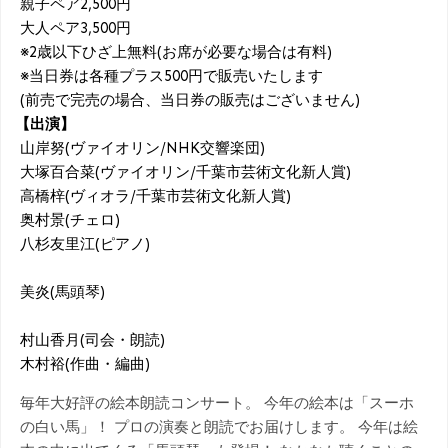
親子ペア2,500円
大人ペア3,500円
※2歳以下ひざ上無料(お席が必要な場合は有料)
※当日券は各種プラス500円で販売いたします
(前売で完売の場合、当日券の販売はございません)
【出演】
山岸努(ヴァイオリン/NHK交響楽団)
大塚百合菜(ヴァイオリン/千葉市芸術文化新人賞)
高橋梓(ヴィオラ/千葉市芸術文化新人賞)
奥村景(チェロ)
八杉友里江(ピアノ)
美炎(馬頭琴)
村山香月(司会・朗読)
木村裕(作曲・編曲)
毎年大好評の絵本朗読コンサート。 今年の絵本は「スーホ
の白い馬」！ プロの演奏と朗読でお届けします。 今年は絵