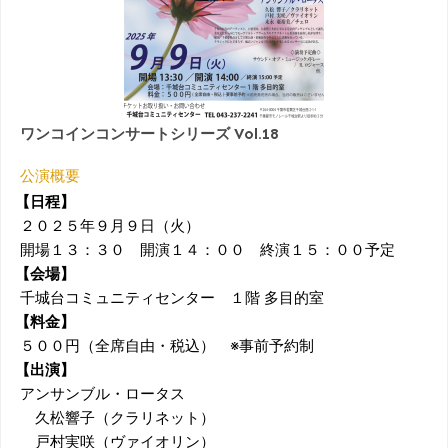
ワンコインコンサートシリーズ Vol.18
公演概要
【日程】
２０２５年９月９日（火）
開場１３：３０ 開演１４：００ 終演１５：００予定
【会場】
千城台コミュニティセンター １階 多目的室
【料金】
５００円（全席自由・税込） ※事前予約制
【出演】
アンサンブル・ロータス
久松響子（クラリネット）
戸村実咲（ヴァイオリン）