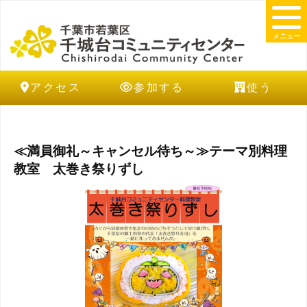
メニュー
アクセス
参加する
使う
≪満員御礼～キャンセル待ち～≫テーマ別料理
教室 太巻き祭りずし