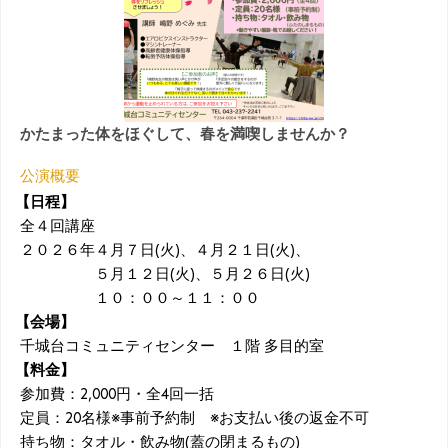
かたまった体をほぐして、春を満喫しませんか？
公演概要
【日程】
全４回講座
２０２６年４月７日(火)、４月２１日(火)、
５月１２日(火)、５月２６日(火)
１０：００～１１：００
【会場】
千城台コミュニティセンター １階 多目的室
【料金】
参加費：2,000円・全4回一括
定員：20名様※事前予約制 ※お支払い後の返金不可
持ち物：タオル・飲み物(蓋の閉まるもの)