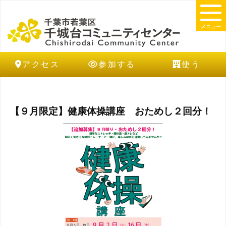
メニュー
アクセス
参加する
使う
【９月限定】健康体操講座 おためし２回分！