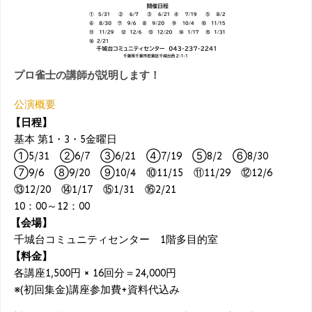
プロ雀士の講師が説明します！
公演概要
【日程】
基本 第1・3・5金曜日
①5/31 ②6/7 ③6/21 ④7/19 ⑤8/2 ⑥8/30
⑦9/6 ⑧9/20 ⑨10/4 ⑩11/15 ⑪11/29 ⑫12/6
⑬12/20 ⑭1/17 ⑮1/31 ⑯2/21
10：00～12：00
【会場】
千城台コミュニティセンター 1階多目的室
【料金】
各講座1,500円 × 16回分＝24,000円
※(初回集金)講座参加費+資料代込み