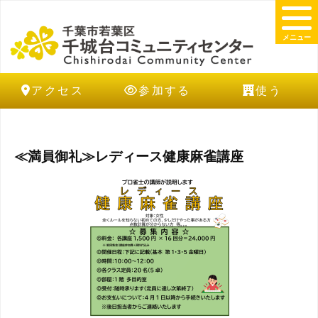
メニュー
アクセス
参加する
使う
≪満員御礼≫レディース健康麻雀講座