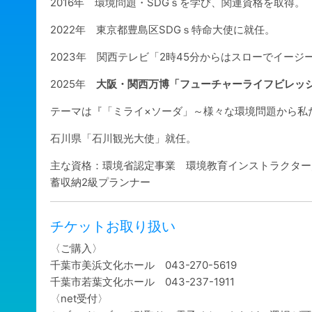
2016年 環境問題・SDGｓを学び、関連資格を取得。
2022年 東京都豊島区SDGｓ特命大使に就任。
2023年 関西テレビ「2時45分からはスローでイージ
2025年
大阪・関西万博「フューチャーライフビレッ
テーマは『「ミライ×ソーダ」～様々な環境問題から私
石川県「石川観光大使」就任。
主な資格：環境省認定事業 環境教育インストラクター
蓄収納2級プランナー
チケットお取り扱い
〈ご購入〉
千葉市美浜文化ホール 043-270-5619
千葉市若葉文化ホール 043-237-1911
〈net受付〉