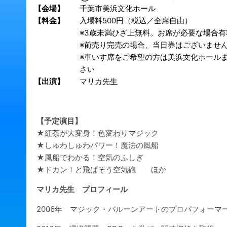
【会場】
千葉市美浜文化ホール
【料金】
入場料500円（税込／全席自由）
※3歳未満ひざ上無料。お席が必要な場合有
※前売り完売の場合、当日券はございませ
※車いす席をご希望の方は美浜文化ホール
さい
【出演】
マリカ先生
【予定演目】
★紅茶が大変身！色変わりマジック
★しゅわしゅわパワー！魔法の風船
★風船でわかる！空気のふしぎ
★ドカン！と飛ばそう空気砲 ほか
マリカ先生 プロフィール
2006年 マジック・バルーンアートのプロパフォーマ