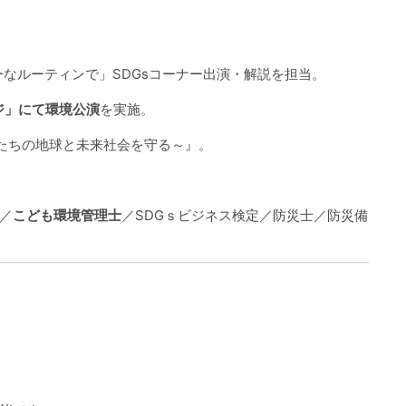
ーなルーティンで」SDGsコーナー出演・解説を担当。
ジ」にて環境公演
を実施。
たちの地球と未来社会を守る～』。
／
こども環境管理士
／SDGｓビジネス検定／防災士／防災備