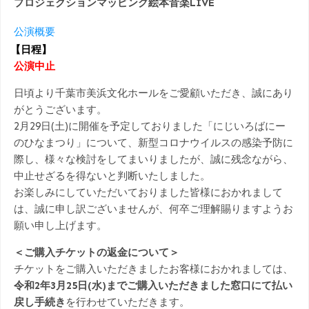
プロジェクションマッピング絵本音楽LIVE
公演概要
【日程】
公演中止
日頃より千葉市美浜文化ホールをご愛顧いただき、誠にあり
がとうございます。
2
月
29
日
(
土
)
に開催を予定しておりました「にじいろばにー
のひなまつり」について、新型コロナウイルスの感染予防に
際し、様々な検討をしてまいりましたが、誠に残念ながら、
中止せざるを得ないと判断いたしました。
お楽しみにしていただいておりました皆様におかれまして
は、誠に申し訳ございませんが、何卒ご理解賜りますようお
願い申し上げます。
＜ご購入チケットの返金について＞
チケットをご購入いただきましたお客様におかれましては、
令和
2
年
3
月
25
日
(
水
)
までご購入いただきました窓口にて払い
戻し手続き
を行わせていただきます。