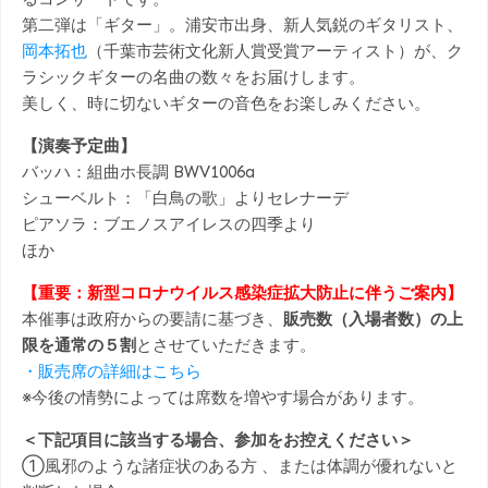
第二弾は「ギター」。浦安市出身、新人気鋭のギタリスト、
岡本拓也
（千葉市芸術文化新人賞受賞アーティスト）が、ク
ラシックギターの名曲の数々をお届けします。
美しく、時に切ないギターの音色をお楽しみください。
【演奏予定曲】
バッハ：組曲ホ長調 BWV1006a
シューベルト：「白鳥の歌」よりセレナーデ
ピアソラ：ブエノスアイレスの四季より
ほか
【重要：新型コロナウイルス感染症拡大防止に伴うご案内】
本催事は政府からの要請に基づき、
販売数（入場者数）の上
限を通常の５割
とさせていただきます。
・販売席の詳細はこちら
※今後の情勢によっては席数を増やす場合があります。
＜下記項目に該当する場合、参加をお控えください＞
①風邪のような諸症状のある方 、または体調が優れないと