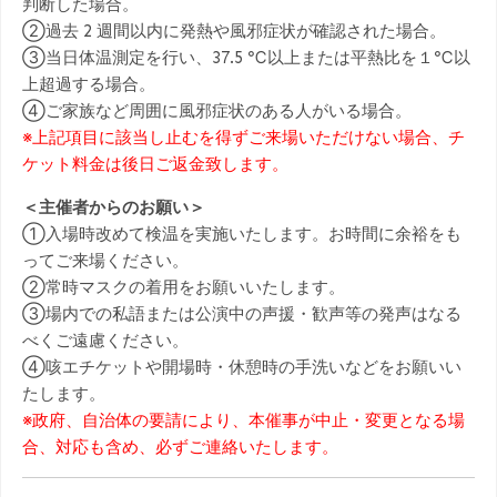
判断した場合。
②過去 2 週間以内に発熱や風邪症状が確認された場合。
③当日体温測定を行い、37.5 ℃以上または平熱比を１℃以
上超過する場合。
④ご家族など周囲に風邪症状のある人がいる場合。
※上記項目に該当し止むを得ずご来場いただけない場合、チ
ケット料金は後日ご返金致します。
＜主催者からのお願い＞
①入場時改めて検温を実施いたします。お時間に余裕をも
ってご来場ください。
②常時マスクの着用をお願いいたします。
③場内での私語または公演中の声援・歓声等の発声はなる
べくご遠慮ください。
④咳エチケットや開場時・休憩時の手洗いなどをお願いい
たします。
※政府、自治体の要請により、本催事が中止・変更となる場
合、対応も含め、必ずご連絡いたします。