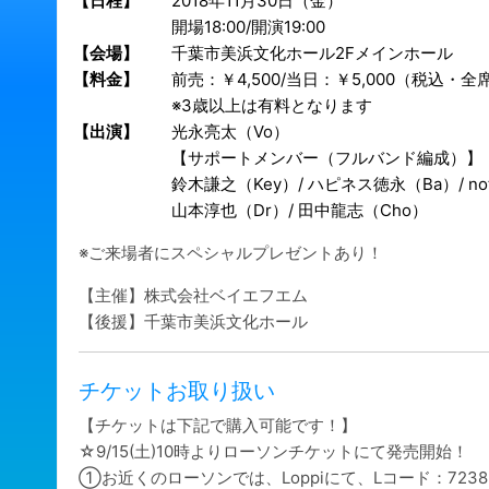
【日程】
2018年11月30日（金）
開場18:00/開演19:00
【会場】
千葉市美浜文化ホール2Fメインホール
【料金】
前売：￥4,500/当日：￥5,000（税込・
※3歳以上は有料となります
【出演】
光永亮太（Vo）
【サポートメンバー（フルバンド編成）】
鈴木謙之（Key）/ ハピネス徳永（Ba）/ not
山本淳也（Dr）/ 田中龍志（Cho）
※ご来場者にスペシャルプレゼントあり！
【主催】株式会社ベイエフエム
【後援】千葉市美浜文化ホール
チケットお取り扱い
【チケットは下記で購入可能です！】
☆9/15(土)10時よりローソンチケットにて発売開始！
①お近くのローソンでは、Loppiにて、Lコード：7238