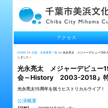
アクセス
HOME
>>
主催・共催事業一覧
>> 光永亮太 メジャーデビュー15th Ann
しました＞
光永亮太 メジャーデビュー15th A
会～History 2003-20
光永亮太15周年を祝うヒストリカルライブ！
公演概要