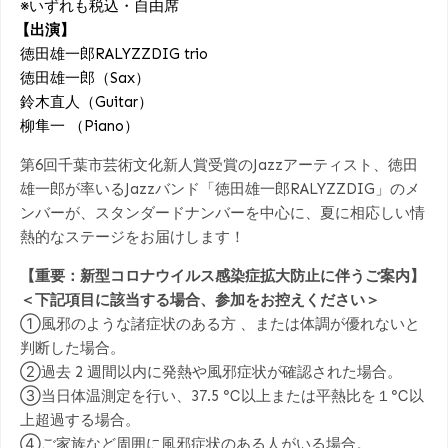
※いずれも税込・自由席
【出演】
徳田雄一郎RALYZZDIG trio
徳田雄一郎（Sax）
鈴木直人（Guitar）
柳隼一 （Piano）
第6回千葉市芸術文化新人賞受賞のJazzアーティスト、徳田
雄一郎が率いるJazzバンド「徳田雄一郎RALYZZDIG」のメ
ンバーが、スタンダードナンバーを中心に、夏に相応しい情
熱的なステージをお届けします！
【重要：新型コロナウイルス感染症拡大防止に伴うご案内】
＜下記項目に該当する場合、参加をお控えください＞
①風邪のような諸症状のある方 、または体調が優れないと
判断した場合。
②過去 2 週間以内に発熱や風邪症状が確認された場合。
③当日体温測定を行い、37.5 ℃以上または平熱比を１℃以
上超過する場合。
④ご家族など周囲に風邪症状のある人がいる場合。