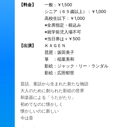
【料金】
一般：￥1,500
シニア（６５歳以上）：￥1,000
高校生以下：￥1,000
※全席指定・税込み
※就学前児入場不可
※当日券は＋￥500
【出演】
ＫＡＧＥＮ
琵琶：坂田美子
箏 ：稲葉美和
影絵：ジャック・リー・ランダル
影絵：広田郁世
昔話、童話から生まれた新たな物語
大人のために創られた影絵の世界
和楽器による「うたがたり」
初めてなのに懐かしく
懐かしいのに新しい
今は昔