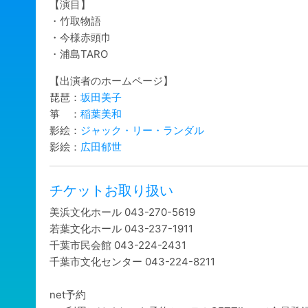
【演目】
・竹取物語
・今様赤頭巾
・浦島TARO
【出演者のホームページ】
琵琶：
坂田美子
箏 ：
稲葉美和
影絵：
ジャック・リー・ランダル
影絵：
広田郁世
チケットお取り扱い
美浜文化ホール 043-270-5619
若葉文化ホール 043-237-1911
千葉市民会館 043-224-2431
千葉市文化センター 043-224-8211
net予約