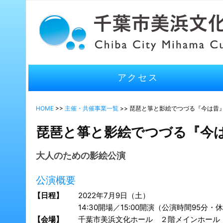
アクセス
HOME
>>
主催・共催事業一覧
>> 琵琶と箏と影絵でつづる『今は昔
琵琶と箏と影絵でつづる『今
大人のための影絵公演
公演概要
【日程】
2022年7月9日（土）
14:30開場／15:00開演（公演時間95分・
【会場】
千葉市美浜文化ホール ２階メインホール