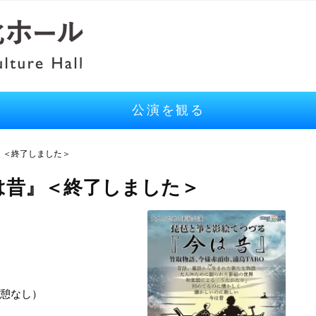
公演を観る
』＜終了しました＞
は昔』＜終了しました＞
休憩なし）