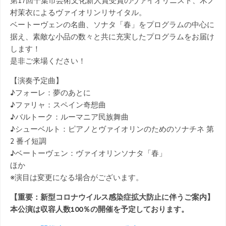
第17回千葉市芸術文化新人賞受賞のヴァイオリニスト、木ノ
村茉衣によるヴァイオリンリサイタル。
ベートーヴェンの名曲、ソナタ「春」をプログラムの中心に
据え、素敵な小品の数々と共に充実したプログラムをお届け
します！
是非ご来場ください！
【演奏予定曲】
♪フォーレ：夢のあとに
♪ファリャ：スペイン奇想曲
♪バルトーク：ルーマニア民族舞曲
♪シューベルト：ピアノとヴァイオリンのためのソナチネ 第
2 番イ短調
♪ベートーヴェン：ヴァイオリンソナタ「春」
ほか
※演目は変更になる場合がございます。
【重要：新型コロナウイルス感染症拡大防止に伴うご案内】
本公演は収容人数100％の開催を予定しております。