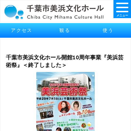
メニュー
アクセス
観る
使う
千葉市美浜文化ホール開館10周年事業『美浜芸
術祭』＜終了しました＞