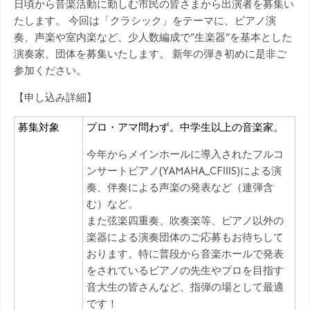
日頃から音楽活動に勤しむ市民の皆さまから出演者を募集い
たします。 今回は「クラシック」をテーマに、ピアノ演
奏、声楽や室内楽など、少人数編成で”生楽器”を基本とした
演奏家、団体を募集いたします。 新年の弾き初めに是非ご
参加ください。
【申し込み詳細】
募集対象
プロ・アマ問わず。中学生以上の音楽家。
今年からメインホールに導入されたフルコ
ンサートピアノ(YAMAHA_CFⅢS)による演
奏、伴奏による声楽の発表など（連弾含
む）など。
また弦楽四重奏、吹奏楽等、ピアノ以外の
楽器による演奏団体のご応募もお待ちして
おります。特に普段から音楽ホールで発表
をされているピアノの先生やプロを目指す
音大生の皆さんなど、指弾の場として最適
です！