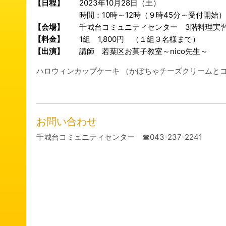
【日程】
2023年10月28日（土）
時間：10時～12時（９時45分～受付開始）
【会場】
千城台コミュニティセンター 3階料理実
【料金】
1組 1,800円 （１組３名様まで）
【出演】
講師 若葉区お菓子教室～nico先生～
ハロウィンカップケーキ （かぼちゃチーズクリームと
お問い合わせ
千城台コミュニティセンター ☎043-237-2241