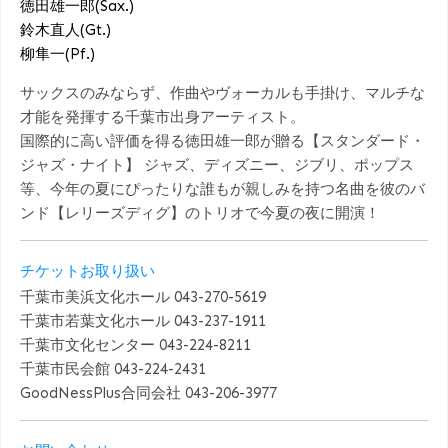
徳田雄一郎(Sax.)
鈴木直人(Gt.)
柳隼一(Pf.)
サックスのみならず、作曲やヴォーカルも手掛け、マルチな
才能を発揮する千葉市出身アーティスト。
国際的に高い評価を得る徳田雄一郎が贈る【スタンダード・
ジャズ・ナイト】 ジャズ、ディズニー、ジブリ、ポップス
等、今年の夏にぴったりな誰もが親しみを持つ名曲を彼のバ
ンド【レリーズディグ】のトリオで今夏の夜に開演！
チケットお取り扱い
千葉市美浜文化ホール 043-270-5619
千葉市若葉文化ホール 043-237-1911
千葉市文化センター 043-224-8211
千葉市民会館 043-224-2431
GoodNessPlus合同会社 043-206-3977