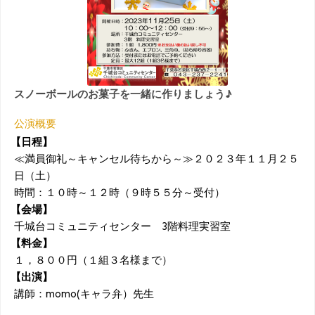
スノーボールのお菓子を一緒に作りましょう♪
公演概要
【日程】
≪満員御礼～キャンセル待ちから～≫２０２３年１１月２５
日（土）
時間：１０時～１２時（９時５５分～受付）
【会場】
千城台コミュニティセンター 3階料理実習室
【料金】
１，８００円（１組３名様まで）
【出演】
講師：momo(キャラ弁）先生