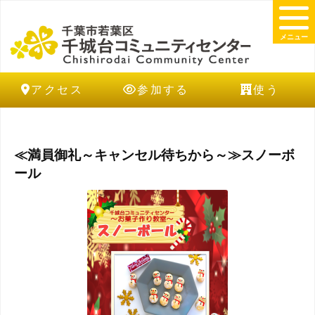
メニュー
アクセス
参加する
使う
≪満員御礼～キャンセル待ちから～≫スノーボ
ール