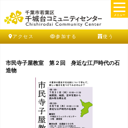
メニュー
アクセス
参加する
使う
市民寺子屋教室 第２回 身近な江戸時代の石
造物