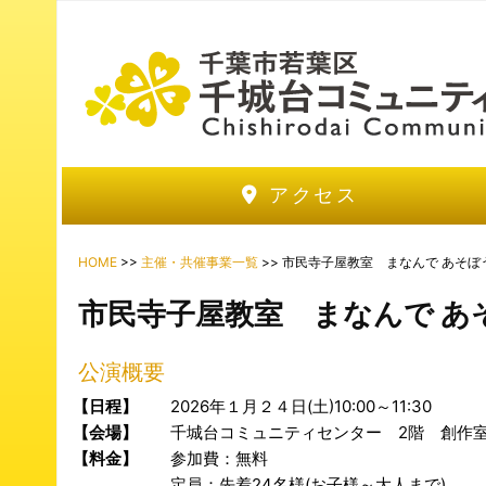
アクセス
HOME
>>
主催・共催事業一覧
>> 市民寺子屋教室 まなんで あそ
市民寺子屋教室 まなんで あ
公演概要
【日程】
2026年１月２４日(土)10:00～11:30
【会場】
千城台コミュニティセンター 2階 創作室
【料金】
参加費：無料
定員：先着24名様(お子様～大人まで)