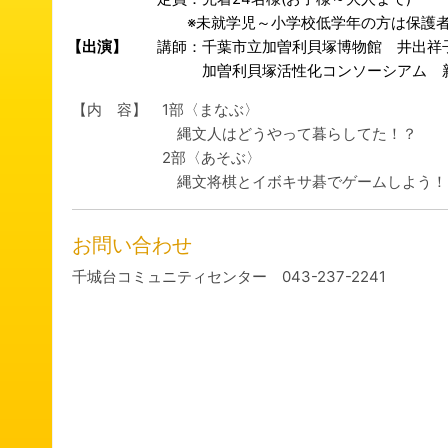
※未就学児～小学校低学年の方は保護者
【出演】
講師：千葉市立加曽利貝塚博物館 井出祥
加曽利貝塚活性化コンソーシアム 
【内 容】 1部〈まなぶ〉
縄文人はどうやって暮らしてた！？
2部〈あそぶ〉
縄文将棋とイボキサ碁でゲームしよう！
お問い合わせ
千城台コミュニティセンター 043-237-2241