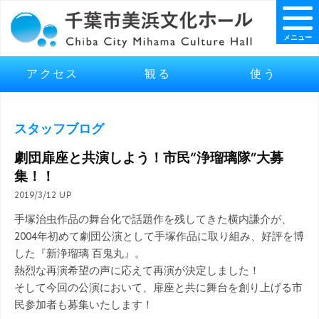
メニュー
アクセス
観る
使う
スタッフブログ
劇団扉座と共演しよう！市民“浄瑠璃隊”大募
集！！
2019/3/12 UP
手塚治虫作品の舞台化で話題作を残してきた横内謙介が、
2004年初めて劇団公演として手塚作品に取り組み、好評を博
した『新浄瑠璃 百鬼丸』。
熱烈な再演希望の声に応えて再演が決定しました！
そして今回の公演において、扉座と共に舞台を創り上げる市
民参加者も募集いたします！