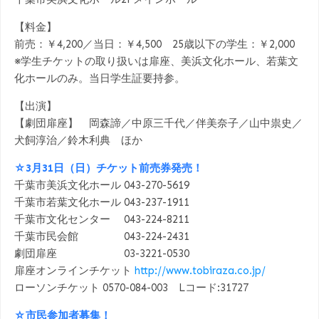
【料金】
前売：￥4,200／当日：￥4,500 25歳以下の学生：￥2,000
※学生チケットの取り扱いは扉座、美浜文化ホール、若葉文
化ホールのみ。当日学生証要持参。
【出演】
【劇団扉座】 岡森諦／中原三千代／伴美奈子／山中祟史／
犬飼淳治／鈴木利典 ほか
☆3月31日（日）チケット前売券発売！
千葉市美浜文化ホール 043-270-5619
千葉市若葉文化ホール 043-237-1911
千葉市文化センター 043-224-8211
千葉市民会館 043-224-2431
劇団扉座 03-3221-0530
扉座オンラインチケット
http://www.tobiraza.co.jp/
ローソンチケット 0570-084-003 Lコード:31727
☆市民参加者募集！