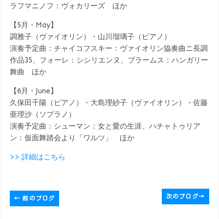
ラフマニノフ：ヴォカリーズ ほか
【5月・May】
調雅子（ヴァイオリン）・山川瑠璃子（ピアノ）
演奏予定曲：チャイコフスキー：ヴァイオリン協奏曲ニ長調
作品35、フォーレ：シシリエンヌ、ブラームス：ハンガリー
舞曲 ほか
【6月・June】
久保田千陽（ピアノ）・大島理紗子（ヴァイオリン）・佐藤
亜理沙（ソプラノ）
演奏予定曲：シューマン：女と愛の生涯、ハチャトゥリア
ン：仮面舞踏会より「ワルツ」 ほか
>> 詳細はこちら
次のブログ
→
←
前のブログ